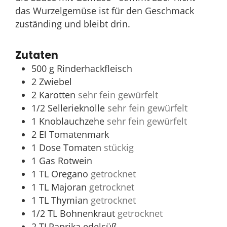
das Wurzelgemüse ist für den Geschmack
zuständing und bleibt drin.
Zutaten
500
g
Rinderhackfleisch
2
Zwiebel
2
Karotten
sehr fein gewürfelt
1/2
Sellerieknolle
sehr fein gewürfelt
1
Knoblauchzehe
sehr fein gewürfelt
2
El
Tomatenmark
1
Dose Tomaten
stückig
1
Gas Rotwein
1
TL
Oregano
getrocknet
1
TL
Majoran
getrocknet
1
TL
Thymian
getrocknet
1/2
TL
Bohnenkraut
getrocknet
2
TLPaprika edelsüß