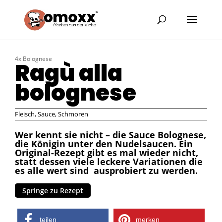
4x Bolognese
Ragù alla
bolognese
Fleisch
,
Sauce
,
Schmoren
Wer kennt sie nicht – die Sauce Bolognese,
die Königin unter den Nudelsaucen. Ein
Original-Rezept gibt es mal wieder nicht,
statt dessen viele leckere Variationen die
es alle wert sind ausprobiert zu werden.
Springe zu Rezept
teilen
merken