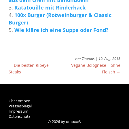
Ratatouille mit Rinderhack
100x Burger (Rotweinburger & Classic
Burger)
Wie kläre ich eine Suppe oder Fond?
von
Thomas
|
19. Aug. 2013
←
Die besten Ribeye
Vegane Bolognese – ohne
Steaks
Fleisch
→
Über omoxx
Pressespiegel
Impressum
Datenschutz
© 2026 by omoxx®