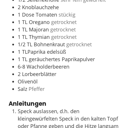
2
Knoblauchzehe
1
Dose Tomaten
stückig
1
TL
Oregano
getrocknet
1
TL
Majoran
getrocknet
1
TL
Thymian
getrocknet
1/2
TL
Bohnenkraut
getrocknet
1
TLPaprika edelsüß
1
TL
geräuchertes Paprikapulver
6-8
Wacholderbeeren
2
Lorbeerblätter
Olivenöl
Salz
Pfeffer
Anleitungen
Speck auslassen, d.h. den
kleingewürfelten Speck in den kalten Topf
oder Pfanne geben und die Hitze langsam