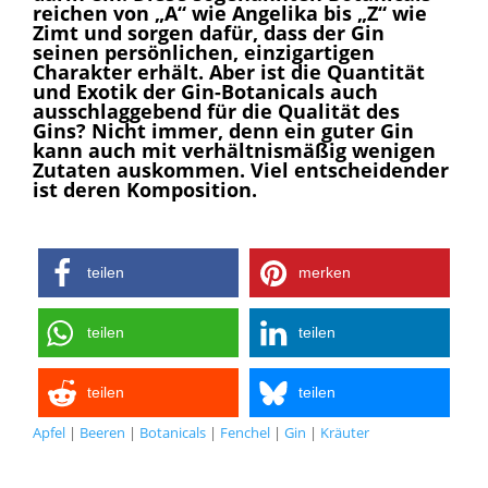
reichen von „A“ wie Angelika bis „Z“ wie
Zimt und sorgen dafür, dass der Gin
seinen persönlichen, einzigartigen
Charakter erhält. Aber ist die Quantität
und Exotik der Gin-Botanicals auch
ausschlaggebend für die Qualität des
Gins? Nicht immer, denn ein guter Gin
kann auch mit verhältnismäßig wenigen
Zutaten auskommen. Viel entscheidender
ist deren Komposition.
teilen
merken
teilen
teilen
teilen
teilen
Apfel
|
Beeren
|
Botanicals
|
Fenchel
|
Gin
|
Kräuter