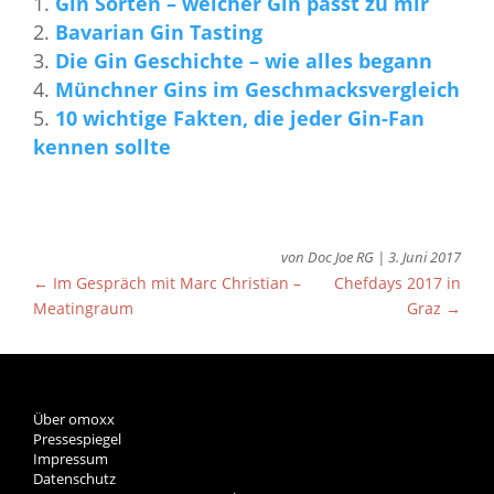
Gin Sorten – welcher Gin passt zu mir
Bavarian Gin Tasting
Die Gin Geschichte – wie alles begann
Münchner Gins im Geschmacksvergleich
10 wichtige Fakten, die jeder Gin-Fan
kennen sollte
von
Doc Joe RG
|
3. Juni 2017
←
Im Gespräch mit Marc Christian –
Chefdays 2017 in
Meatingraum
Graz
→
Über omoxx
Pressespiegel
Impressum
Datenschutz