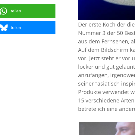
teilen
Der erste Koch der die
teilen
Nummer 3 der 50
Bes
aus dem Fernsehen, a
Auf dem Bildschirm k
vor. Jetzt steht er vo
locker und gut gelaun
anzufangen, irgendwe
seiner "asiatisch insp
Produkte verwendet we
15 verschiedene Arten 
betrete ich eine ander