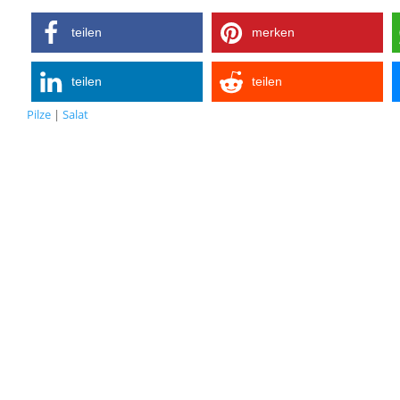
teilen
merken
teilen
teilen
Pilze
|
Salat