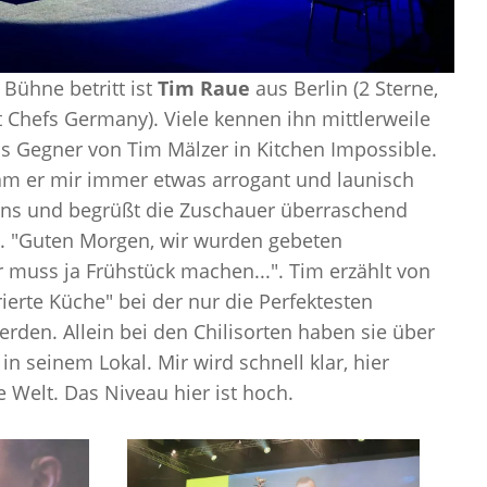
 Bühne betritt ist
Tim Raue
aus Berlin (2 Sterne,
t
Chefs
Germany
). Viele kennen ihn mittlerweile
ls Gegner von Tim Mälzer in
Kitchen
Impossible.
am er mir immer etwas arrogant und launisch
r uns und begrüßt die Zuschauer überraschend
t.
"
Guten Morgen, wir wurden gebeten
r muss ja Frühstück machen
...
"
. Tim erzählt von
irierte Küche" bei der nur die
Perfektesten
rden. Allein bei den Chilisorten haben sie über
in seinem Lokal. Mir wird schnell klar, hier
e Welt. Das Niveau hier ist hoch.