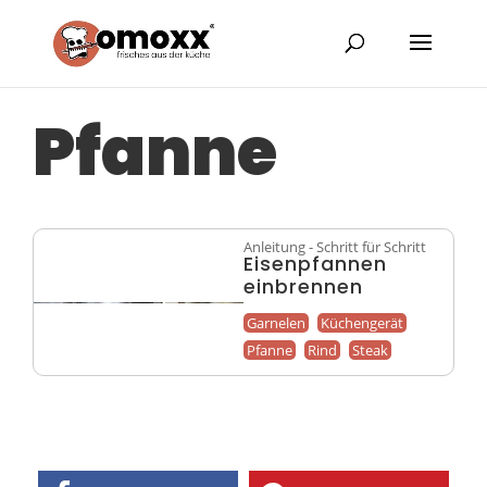
Pfanne
Anleitung - Schritt für Schritt
Eisenpfannen
einbrennen
Garnelen
Küchengerät
Pfanne
Rind
Steak