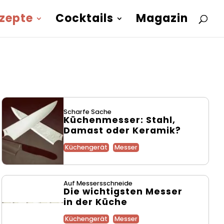
zepte
Cocktails
Magazin
Scharfe Sache
Küchenmesser: Stahl,
Damast oder Keramik?
Küchengerät
Messer
Auf Messersschneide
Die wichtigsten Messer
in der Küche
Küchengerät
Messer