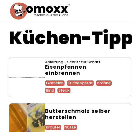
Küchen-Tipp
Anleitung - Schritt für Schritt
Eisenpfannen
einbrennen
Garnelen
Küchengerät
Pfanne
Rind
Steak
Butterschmalz selber
herstellen
Kräuter
Nüsse