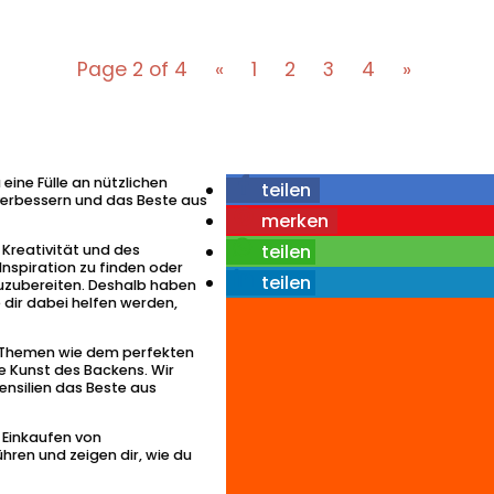
Page 2 of 4
«
1
2
3
4
»
eine Fülle an nützlichen
teilen
 verbessern und das Beste aus
merken
teilen
 Kreativität und des
Inspiration zu finden oder
teilen
uzubereiten. Deshalb haben
e dir dabei helfen werden,
en Themen wie dem perfekten
e Kunst des Backens. Wir
ensilien das Beste aus
 Einkaufen von
ühren und zeigen dir, wie du