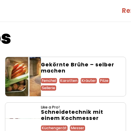
Re
s
Gekörnte Brühe – selber
machen
Fenchel
Karotten
Kräuter
Pilze
Sellerie
Like a Pro!
Schneidetechnik mit
einem Kochmesser
Küchengerät
Messer