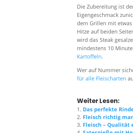
Die Zubereitung ist de
Eigengeschmack zunich
dem Grillen mit etwas
Hitze auf beiden Seite
wird das Steak gesalze
mindestens 10 Minute
Kartoffeln
.
Wer auf Nummer siche
für alle Fleischarten
au
Weiter Lesen:
Das perfekte Rind
Fleisch richtig ma
Fleisch – Qualität
Satespieße mit Ho