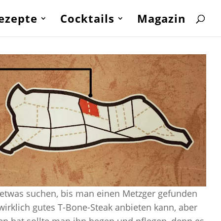
ezepte
Cocktails
Magazin
twas suchen, bis man einen Metzger gefunden
wirklich gutes T-Bone-Steak anbieten kann, aber
n hat sollte man ihn hegen und pflegen, denn es