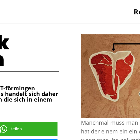
R
k
n
 T-förmingen
Es handelt sich daher
 die sich in einem
Manchmal muss man e
teilen
hat der einem ein ein 
wenn man ihn gefunde