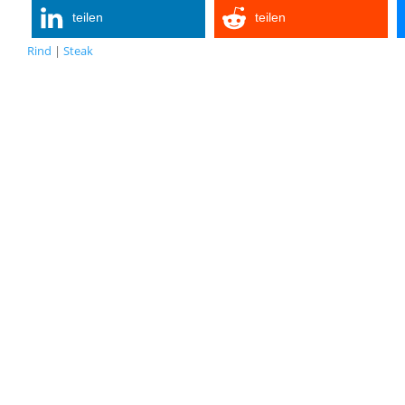
teilen
teilen
Rind
|
Steak