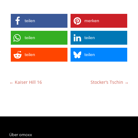
teilen
merken
teilen
teilen
teilen
teilen
←
Kaiser Hill 16
Stocker’s Tschin
→
Über omoxx