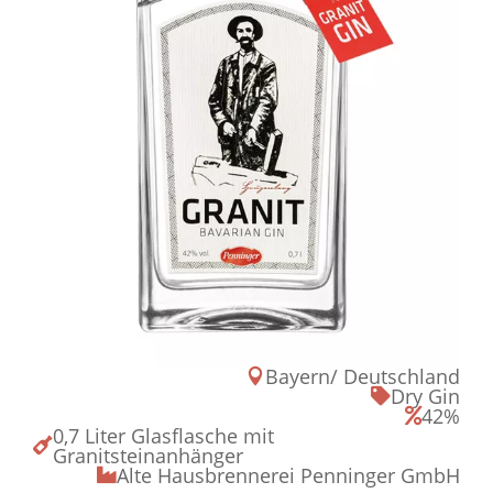
Bayern/ Deutschland

Dry Gin

42%

0,7 Liter Glasflasche mit

Granitsteinanhänger
Alte Hausbrennerei Penninger GmbH
