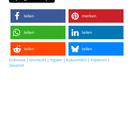
teilen
merken
teilen
teilen
teilen
teilen
Erdnüsse
|
Grünkohl
|
Ingwer
|
Kokosmilch
|
Peperoni
|
Sesamöl