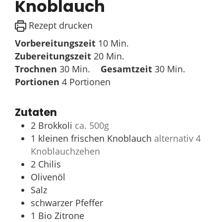
Knoblauch
Rezept drucken
Minuten
Vorbereitungszeit
10
Min.
Minuten
Zubereitungszeit
20
Min.
Minuten
Minuten
Trochnen
30
Min.
Gesamtzeit
30
Min.
Portionen
4
Portionen
Zutaten
2
Brokkoli
ca. 500g
1
kleinen frischen Knoblauch
alternativ 4
Knoblauchzehen
2
Chilis
Olivenöl
Salz
schwarzer Pfeffer
1
Bio Zitrone