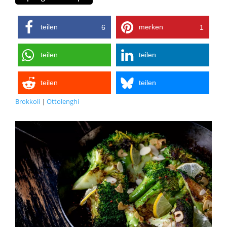
teilen
merken
6
1
teilen
teilen
teilen
teilen
Brokkoli
|
Ottolenghi